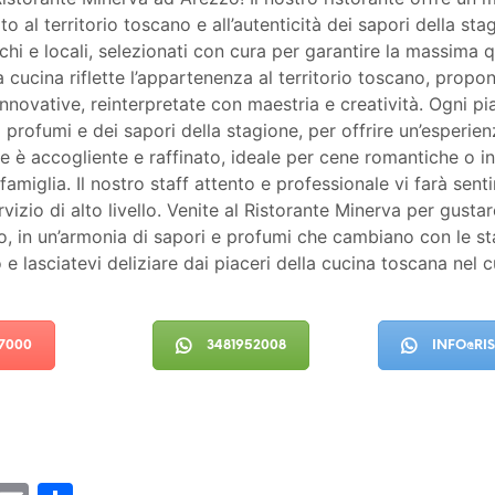
ato al territorio toscano e all’autenticità dei sapori della sta
schi e locali, selezionati con cura per garantire la massima qu
ra cucina riflette l’appartenenza al territorio toscano, propo
 innovative, reinterpretate con maestria e creatività. Ogni pi
 profumi e dei sapori della stagione, per offrire un’esperi
e è accogliente e raffinato, ideale per cene romantiche o in
famiglia. Il nostro staff attento e professionale vi farà senti
vizio di alto livello. Venite al Ristorante Minerva per gustare
no, in un’armonia di sapori e profumi che cambiano con le st
o e lasciatevi deliziare dai piaceri della cucina toscana nel 
27000
3481952008
INFO@RI