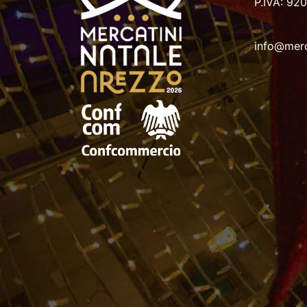
P.IVA: 92
info@merc