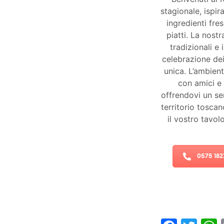
stagionale, ispir
ingredienti fre
piatti. La nost
tradizionali e
celebrazione dei
unica. L’ambient
con amici e 
offrendovi un ser
territorio tosca
il vostro tavol
0575 18