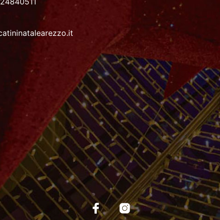
024840511
atininatalearezzo.it