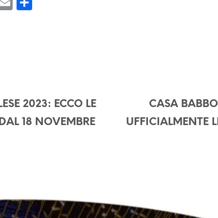
W
E
S
h
m
h
at
ai
ar
s
l
e
A
p
p
ESE 2023: ECCO LE
CASA BABBO 
! DAL 18 NOVEMBRE
UFFICIALMENTE 