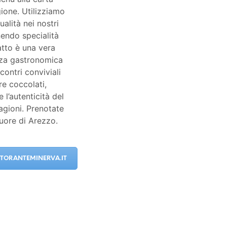
gione. Utilizziamo
alità nei nostri
nendo specialità
atto è una vera
enza gastronomica
contri conviviali
re coccolati,
 l’autenticità del
agioni. Prenotate
cuore di Arezzo.
STORANTEMINERVA.IT