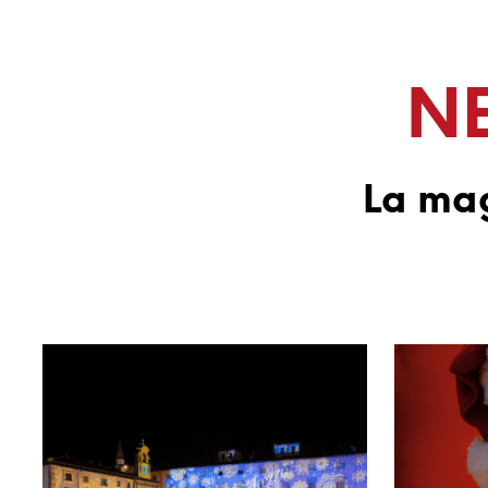
NE
La mag