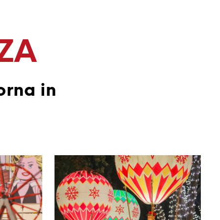
NZA
orna in