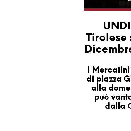
UNDI
Tirolese
Dicembre
I Mercatini
di piazza G
alla domen
può vantar
dalla 