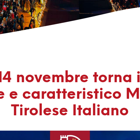
14 novembre torna i
 e caratteristico 
Tirolese Italiano