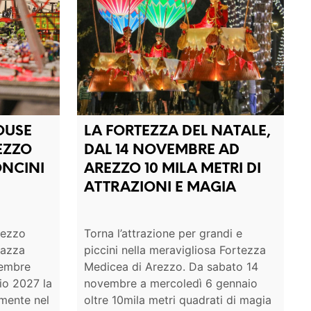
OUSE
LA FORTEZZA DEL NATALE,
EZZO
DAL 14 NOVEMBRE AD
ONCINI
AREZZO 10 MILA METRI DI
ATTRAZIONI E MAGIA
rezzo
Torna l’attrazione per grandi e
iazza
piccini nella meravigliosa Fortezza
vembre
Medicea di Arezzo. Da sabato 14
io 2027 la
novembre a mercoledì 6 gennaio
mente nel
oltre 10mila metri quadrati di magia