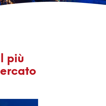
l più
Mercato