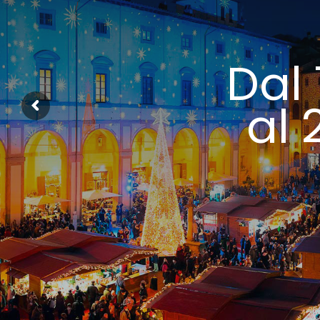
Dal
al