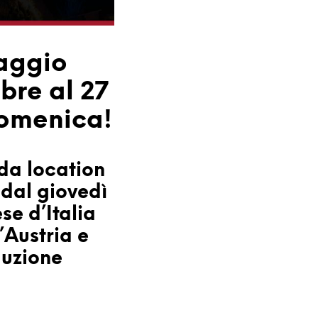
aggio
bre al 27
domenica!
ida location
 dal giovedì
se d’Italia
l’Austria e
duzione