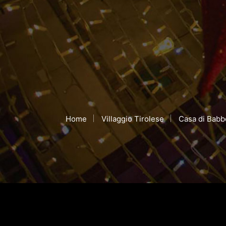
Home
Villaggio Tirolese
Casa di Babb