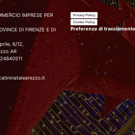
MERCIO IMPRESE PER
Privacy Policy
Cookie Policy
Preferenze di tracciament
OVINCE DI FIRENZE E DI
rile, 6/12,
ezzo AR
024840511
atininatalearezzo.it