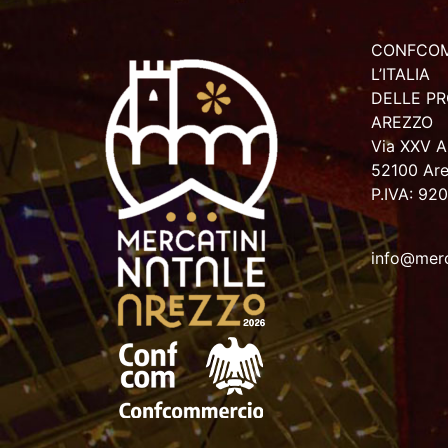
CONFCOM
L’ITALIA
DELLE PR
AREZZO
Via XXV Ap
52100 Ar
P.IVA: 92
info@merc