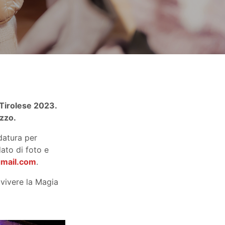
 Tirolese 2023.
zzo.
idatura per
dato di foto e
@gmail.com
.
 vivere la Magia