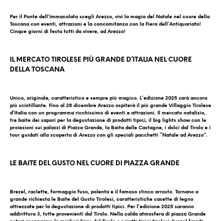
Per il Ponte dell’Immacolata scegli Arezzo, vivi la magia del Natale nel cuore della
Toscana con eventi, attrazioni e la concomitanza con la Fiera dell’Antiquariato!
Cinque giorni di festa tutti da vivere, ad Arezzo!
I
L MERCATO TIROLESE PIÙ GRANDE D’ITALIA NEL CUORE
DELLA TOSCANA
Unico, originale, caratteristico e sempre più magico. L’edizione 2025 sarà ancora
più scintillante. Fino al 28 dicembre Arezzo ospiterà il più grande Villaggio Tirolese
d’Italia con un programma ricchissimo di eventi e attrazioni. Il mercato natalizio,
tre baite dei sapori per la degustazione di prodotti tipici, il big lights show con le
proiezioni sui palazzi di Piazza Grande, la Baita delle Castagne, i dolci dal Tirolo e i
tour guidati alla scoperta di Arezzo con gli speciali pacchetti “Natale ad Arezzo”.
LE BAITE DEL GUSTO NEL CUORE DI PIAZZA GRANDE
Brezel, raclette, formaggio fuso, polenta e il famoso stinco arrosto. Tornano a
grande richiesta le Baite del Gusto Tirolesi, caratteristiche casette di legno
attrezzate per la degustazione di prodotti tipici. Per l’edizione 2025 saranno
addirittura 3, tutte provenienti dal Tirolo. Nella calda atmosfera di piazza Grande