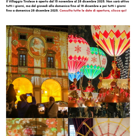
Il Villaggio Tirolese è aperto dal 15 novembre al 28 dicembre 2025. Non sarà attivo
tutti i giorni, ma dal giovedì alla domenica fino al 18 dicembre e poi tutti i giorni
fino a domenica 28 dicembre 2025.
Consulta tutte le date di apertura, clicca qui!