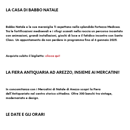
LA CASA DI BABBO NATALE
Babbo Natale e le sue meraviglie Ti aspettano nella splendida Fortezza Medicea.
Tra le fortificazioni medioevali e i rifugi scavati nella roccia un percorso incantato
con animazioni, grandi installazioni, giochi di luce e il fatidico incontro con Santa
Claus. Un appuntamento da non perdere in programma fino al 6 gennaio 2025.
Acquista subito il biglietto:
clicca qui!
LA FIERA ANTIQUARIA AD AREZZO, INSIEME AI MERCATINI!
In concomitanza con i Mercatini di Natale di Arezzo scopri la Fiera
dell’Antiquariato nel centro storico cittadino. Oltre 300 banchi tra vintage,
modernariato e design.
LE DATE E GLI ORARI