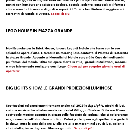
potrai assaggiare le migliori birre del Tirolo e i piatti tipici tirolesi: brezel farciti,
panini con hamburger e salsiccia tirolese, spatzle, polenta, canederli e il famoso
stinco arrosto. Un mondo di gusti e sapori dal Tirolo che allieterà il soggiorno ai
Mercatini di Natale di Arezzo.
Scopri di più!
LEGO HOUSE IN PIAZZA GRANDE
Novità anche per la Brick House, la casa Lego di Natale che torna con le sue
splendide opere d’arte. E torna in un meraviglioso contesto: il Palazzo di Fraternita
in piazza Grande. Accanto ai Mercatini di Natale sorgerà la Casa dei mattoncini
più famosi del mondo. Oltre 40 opere d’arte in stile, grandi installazioni, mosaici
e moc interamente realizzate con i Lego.
Clicca qui per scoprire giorni e orari di
apertura!
BIG LIGHTS SHOW, LE GRANDI PROIEZIONI LUMINOSE
Spettacolari ed emozionanti tornano anche nel 2025 le
Big Lights
, giochi di luci,
colori e musica che allieteranno le serate del Villaggio Tirolese. Dalle ore 17 uno
spettacolo magico apparirà in piazza sulle facciate dei palazzi, che si coloreranno
magicamente nell’atmosfera natalizia. Potrai partecipare agli spettacoli e goderti
lo show! Tutte le sere dalle ore 17 alle ore 21 e immergiti nel 360 di luci, colori e
storia della piazza. Ingresso libero e gratuito.
Scopri di più!